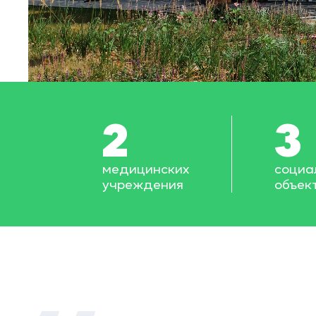
2
3
медицинских
социа
учреждения
объек