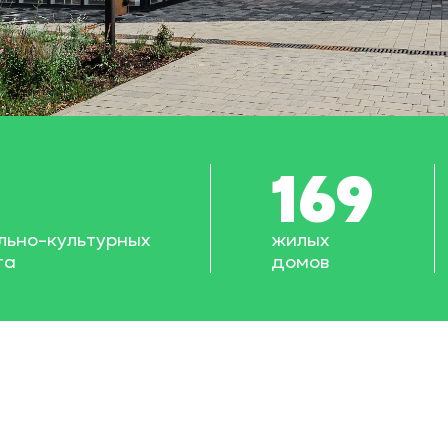
169
льно-культурных
жилых
та
домов