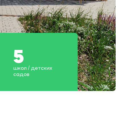
5
школ / детских
садов