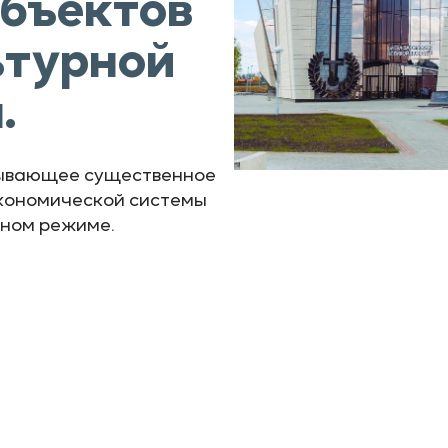
объектов
ьтурной
.
зывающее существенное
кономической системы
вном режиме.