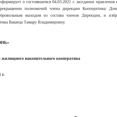
формирует о состоявшемся 04.03.2021 г. заседании правления 
рекращении полномочий члена дирекции Кооператива: Дом
обровольным выходом из состава членов Дирекции, и изб
тива Вашеца Тамару Владимировну.
ЗНЬ»
я жилищного накопительного кооператива
 г.