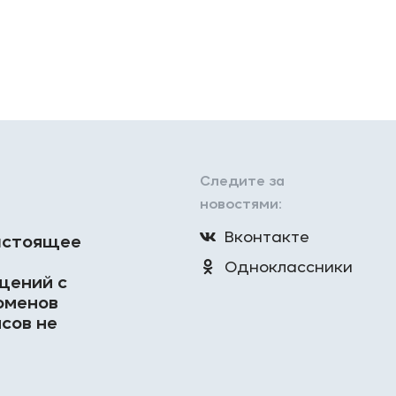
Следите за
новостями:
Вконтакте
настоящее
Одноклассники
щений с
оменов
сов не